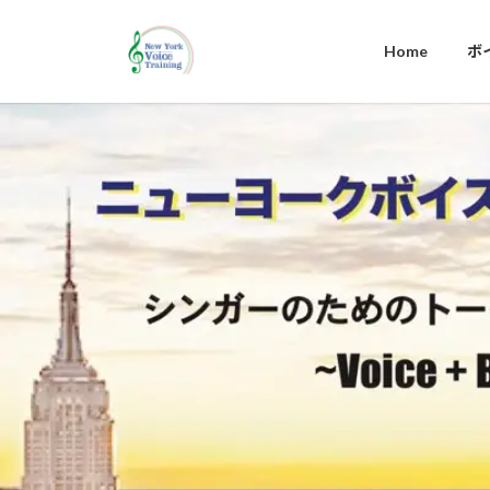
コ
ナ
ン
ビ
Home
ボ
テ
ゲ
ン
ー
ツ
シ
へ
ョ
ス
ン
キ
に
ッ
移
プ
動